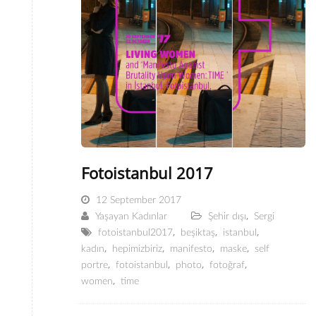
Fotoistanbul 2017
12 September 2017
,
Yaşayan Kadınlar
Şehir dışı
Sergi
,
,
,
fotoistanbul2017
beşiktaş
istanbul
,
,
,
,
kadın
hepimizbiriz
manifesto
maske
self
,
,
,
,
portre
fotoistanbul
photo
fotoğraf
,
women
time