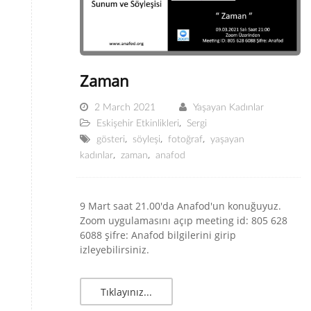
Zaman
2 March 2021
Yaşayan Kadınlar
,
Eskişehir Etkinlikleri
Sergi
,
,
,
gösteri
söyleşi
fotoğraf
yaşayan
,
,
kadınlar
zaman
anafod
9 Mart saat 21.00'da Anafod'un konuğuyuz.
Zoom uygulamasını açıp meeting id: 805 628
6088 şifre: Anafod bilgilerini girip
izleyebilirsiniz.
Tıklayınız...