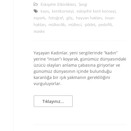
,
Eskişehir Etkinlikleri
Sergi
,
,
,
kaos
kentkonseyi
eskişehir kent konseyi
,
,
,
,
espark
fotoğraf
göç
hayvan hakları
insan
,
,
,
,
,
hakları
mültecilik
mülteci
şiddet
pedofili
maske
Yaşayan Kadınlar, yeni sergilerinde “kadın”
yerine “insan”ı koyarak, günümüz dünyasındaki
üzücü olayları anlama çabasına giriyorlar ve
günümüz dünyasının içinde bulunduğu
karanlığa bir ışık yakmanın gerekliliğini
vurguluyorlar.
Tıklayınız...