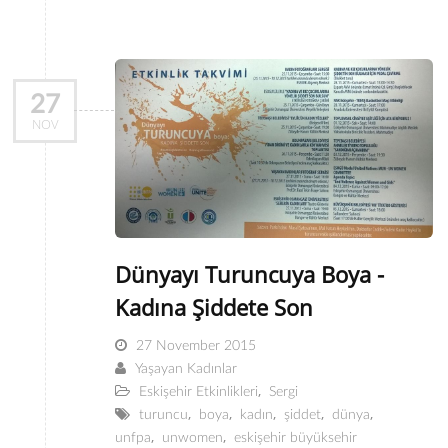
27
NOV
Dünyayı Turuncuya Boya -
Kadına Şiddete Son
27 November 2015
Yaşayan Kadınlar
,
Eskişehir Etkinlikleri
Sergi
,
,
,
,
,
turuncu
boya
kadın
şiddet
dünya
,
,
unfpa
unwomen
eskişehir büyüksehir