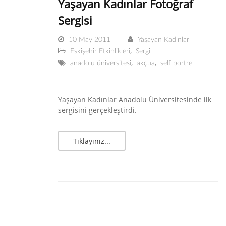
Yaşayan Kadınlar Fotoğraf
Sergisi
10 May 2011
Yaşayan Kadınlar
,
Eskişehir Etkinlikleri
Sergi
,
,
anadolu üniversitesi
akçua
self portre
Yaşayan Kadınlar Anadolu Üniversitesinde ilk
sergisini gerçekleştirdi.
Tıklayınız...