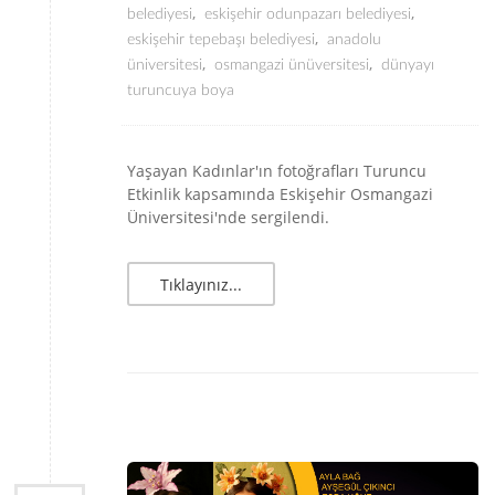
,
,
belediyesi
eskişehir odunpazarı belediyesi
,
eskişehir tepebaşı belediyesi
anadolu
,
,
üniversitesi
osmangazi ünüversitesi
dünyayı
turuncuya boya
Yaşayan Kadınlar'ın fotoğrafları Turuncu
Etkinlik kapsamında Eskişehir Osmangazi
Üniversitesi'nde sergilendi.
Tıklayınız...