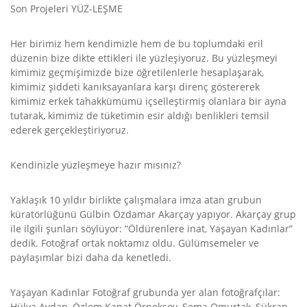
Son Projeleri YÜZ-LEŞME
Her birimiz hem kendimizle hem de bu toplumdaki eril
düzenin bize dikte ettikleri ile yüzleşiyoruz. Bu yüzleşmeyi
kimimiz geçmişimizde bize öğretilenlerle hesaplaşarak,
kimimiz şiddeti kanıksayanlara karşı direnç göstererek
kimimiz erkek tahakkümümü içselleştirmiş olanlara bir ayna
tutarak, kimimiz de tüketimin esir aldığı benlikleri temsil
ederek gerçekleştiriyoruz.
Kendinizle yüzleşmeye hazır mısınız?
Yaklaşık 10 yıldır birlikte çalışmalara imza atan grubun
küratörlüğünü Gülbin Özdamar Akarçay yapıyor. Akarçay grup
ile ilgili şunları söylüyor: “Öldürenlere inat, Yaşayan Kadınlar”
dedik. Fotoğraf ortak noktamız oldu. Gülümsemeler ve
paylaşımlar bizi daha da kenetledi.
Yaşayan Kadınlar Fotoğraf grubunda yer alan fotoğrafçılar:
Hülya Avdan, Özlem Kanat Örneksoy, Sema Omurtak, Şükran