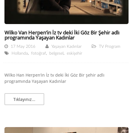
Wilko Van Herpen‘in İz tv deki İki Göz Bir Şehir adlı
programında Yaşayan Kadınlar
17 May 2016
Yaşayan Kadınlar
TV Program
,
,
,
Hollanda
fotoğraf
belgesel
eskişehir
Wilko Han Herpen‘in İz tv deki İki Göz Bir şehir adlı
programında Yaşayan Kadınlar
Tıklayınız...