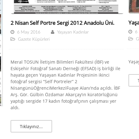
Yaşa
2 Nisan Self Portre Sergi 2012 Anadolu Üni.
6
6 May 2016
Yaşayan Kadınlar
G
Gazete Küpürleri
Yaşay
Meral TOSUN İletişim Bilimleri Fakültesi (İBF) ve
Eskişehir Fotoğraf Sanatı Derneği (EFSAD) iş birliği ile
hayata geçen Yaşayan Kadınlar Projesinin ikinci
fotoğraf sergisi “Self Portreler” 2
NisangünüÖğrenciMerkeziFuaye Alanı’nda açıldı. İBF
Arş. Gör. Gülbin Özdamar Akarçay’ın küratörlüğünü
yaptığı sergide 17 kadın fotoğrafçının çalışması yer
aldı.
Tıklayınız...