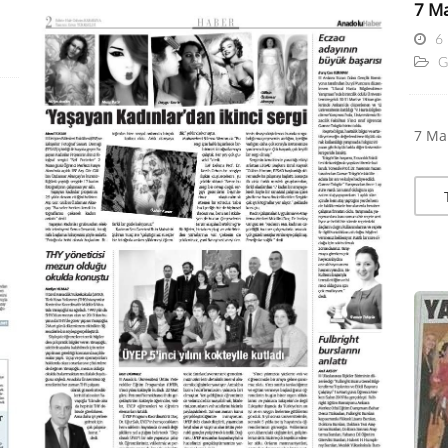
7 Ma
6
G
7 Mar