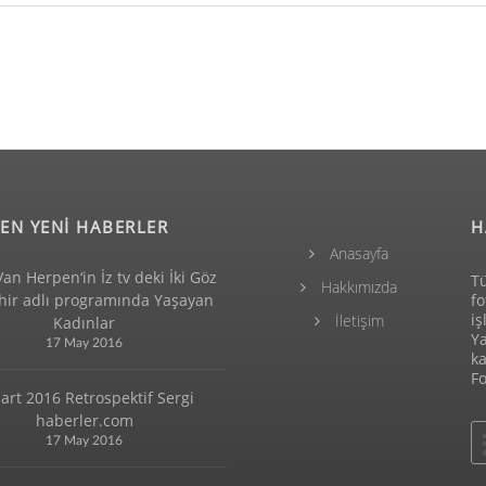
EN YENİ HABERLER
H
Anasayfa
Van Herpen‘in İz tv deki İki Göz
Tü
Hakkımızda
ehir adlı programında Yaşayan
fo
iş
İletişim
Kadınlar
Y
17 May 2016
ka
Fo
art 2016 Retrospektif Sergi
haberler.com
17 May 2016