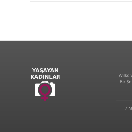
Wilko 
Bir Ş
7 M