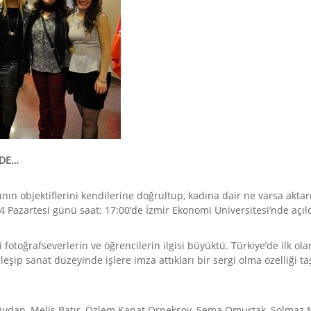
’DE…
ın objektiflerini kendilerine doğrultup, kadına dair ne varsa aktard
4 Pazartesi günü saat: 17:00’de İzmir Ekonomi Üniversitesi’nde açıld
 fotoğrafseverlerin ve öğrencilerin ilgisi büyüktü. Türkiye’de ilk ola
şip sanat düzeyinde işlere imza attıkları bir sergi olma özelliği ta
lya Avdan, Melis Batır, Özlem Kanat Örneksoy, Sema Omurtak, Solmaz