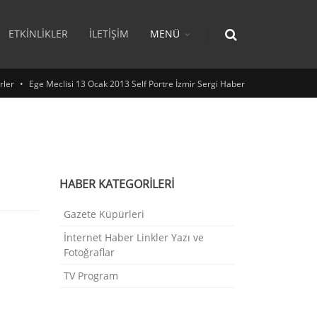
ETKINLIKLER
İLETIŞIM
MENÜ
rler
Ege Meclisi 13 Ocak 2013 Self Portre İzmir Sergi Haber
HABER KATEGORİLERİ
Gazete Küpürleri
İnternet Haber Linkler Yazı ve
Fotoğraflar
TV Program