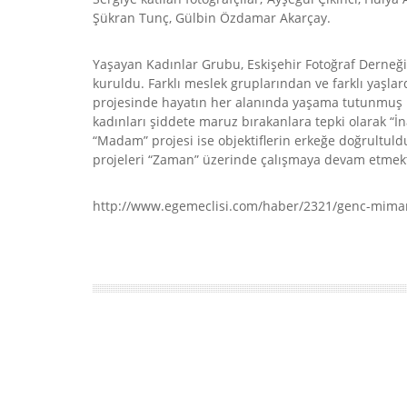
Şükran Tunç, Gülbin Özdamar Akarçay.
Yaşayan Kadınlar Grubu, Eskişehir Fotoğraf Derneği 
kuruldu. Farklı meslek gruplarından ve farklı yaşlar
projesinde hayatın her alanında yaşama tutunmuş kad
kadınları şiddete maruz bırakanlara tepki olarak “İ
“Madam” projesi ise objektiflerin erkeğe doğrultuld
projeleri “Zaman” üzerinde çalışmaya devam etmekt
http://www.egemeclisi.com/haber/2321/genc-mimar