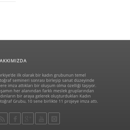
AKKIMIZDA
rkiye’de ilk olarak bir kadın grubunun temel
toğraf semineri sonrası birleşip sanat düzeyinde
lere imza attıkları bir oluşum olma özelliği taşıyor.
aşamın her alanından farklı meslek gruplarından
dınların bir araya gelerek oluşturdukları Kadın
toğraf Grubu, 10 sene birlikte 11 projeye imza attı.