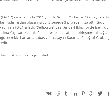
(EFSAD) çatısı altında 2011 yılında Gülbin Özdamar Akarçay liderli
dan kadınlardan oluşan grup, 3 senede 3 projeye imza attı. Grup, il
ınları fotoğrafladı. “Selfportre” başlığındaki ikinci proje ise grub
nadına Yaşayan Kadınlar” manifestosu etrafında birleşmesini sağlad
uğu, erkekleri anlama çabasıydı. Yaşayan Kadınlar Fotoğraf Grubu, 
edir.
lardan-kusadasi-projesi.html