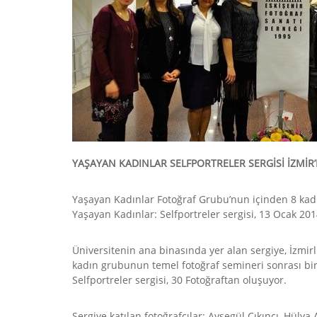
YAŞAYAN KADINLAR SELFPORTRELER SERGİSİ İZMİR
Yaşayan Kadınlar Fotoğraf Grubu’nun içinden 8 kadın
Yaşayan Kadınlar: Selfportreler sergisi, 13 Ocak 201
Üniversitenin ana binasında yer alan sergiye, İzmirli
kadın grubunun temel fotoğraf semineri sonrası birle
Selfportreler sergisi, 30 Fotoğraftan oluşuyor.
Sergiye katılan fotoğrafçılar; Ayşegül Çıkıncı, Hü