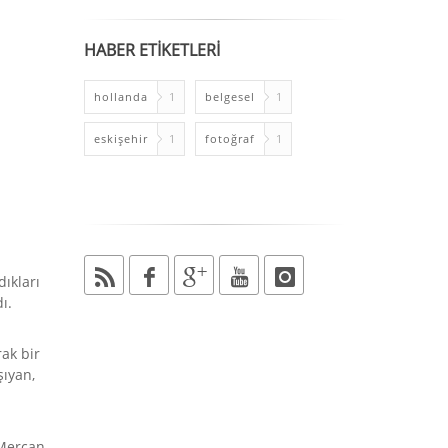
HABER ETİKETLERİ
hollanda
1
belgesel
1
eskişehir
1
fotoğraf
1
ıkları
ı.
rak bir
şıyan,
 Mercan,