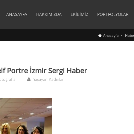
ANASAYFA
HAKKIMIZDA
EKIBIMIZ
PORTFOLYOLAR
Anasayfa
Habe
f Portre İzmir Sergi Haber
otoğraflar
Yaşayan Kadınlar