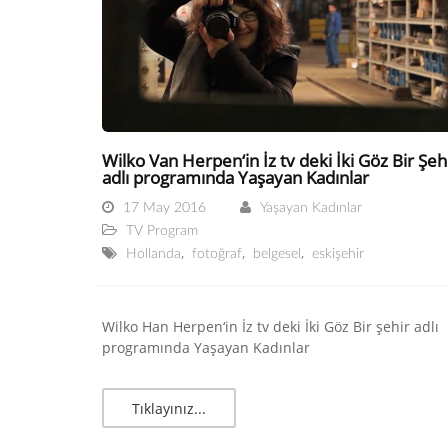
Wilko Van Herpen‘in İz tv deki İki Göz Bir Şeh
adlı programında Yaşayan Kadınlar
17 May 2016
Yaşayan Kadınlar
TV Program
,
,
,
Hollanda
fotoğraf
belgesel
eskişehir
Wilko Han Herpen‘in İz tv deki İki Göz Bir şehir adlı
programında Yaşayan Kadınlar
Tıklayınız...