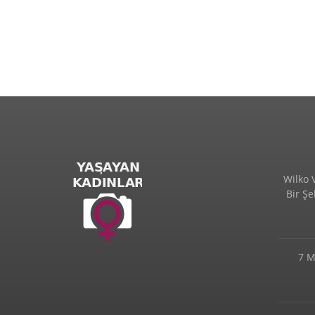
Wilko 
Bir Ş
7 M