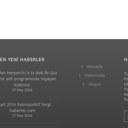
EN YENİ HABERLER
H
Anasayfa
Van Herpen‘in İz tv deki İki Göz
Tü
Hakkımızda
ehir adlı programında Yaşayan
fo
iş
İletişim
Kadınlar
Y
17 May 2016
ka
Fo
art 2016 Retrospektif Sergi
haberler.com
17 May 2016