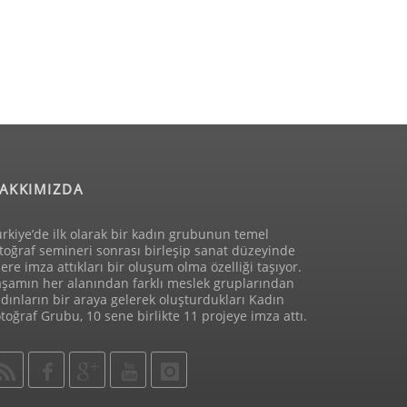
AKKIMIZDA
rkiye’de ilk olarak bir kadın grubunun temel
toğraf semineri sonrası birleşip sanat düzeyinde
lere imza attıkları bir oluşum olma özelliği taşıyor.
aşamın her alanından farklı meslek gruplarından
dınların bir araya gelerek oluşturdukları Kadın
toğraf Grubu, 10 sene birlikte 11 projeye imza attı.